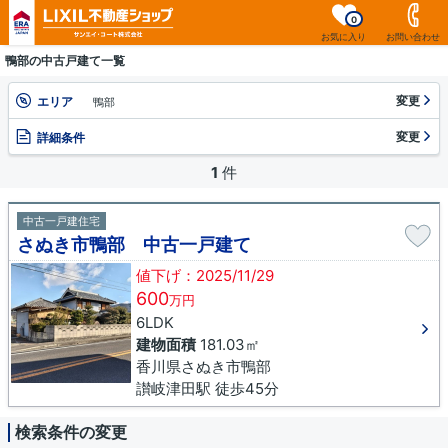
0
お気に入り
お問い合わせ
鴨部の中古戸建て一覧
変更
エリア
鴨部
変更
詳細条件
1
件
中古一戸建住宅
さぬき市鴨部 中古一戸建て
値下げ：2025/11/29
600
万円
6LDK
建物面積
181.03㎡
香川県さぬき市鴨部
讃岐津田駅 徒歩45分
検索条件の変更