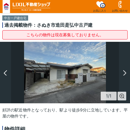
0
お気に入り
お問い合わせ
中古一戸建住宅
過去掲載物件：さぬき市造田是弘中古戸建
こちらの物件は現在募集しておりません。
1
/
1
好評の駅近物件となっており、駅より徒歩9分に立地しています。平
屋の物件です。
物件詳細