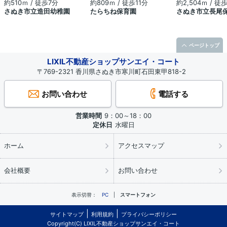
約510ｍ / 徒歩7分
約809ｍ / 徒歩11分
約2,504ｍ / 徒
さぬき市立造田幼稚園
たらちね保育園
さぬき市立長尾
ページトップ
LIXIL不動産ショップサンエイ・コート
〒769-2321 香川県さぬき市寒川町石田東甲818-2
お問い合わせ
電話する
営業時間
9：00～18：00
定休日
水曜日
ホーム
アクセスマップ
会社概要
お問い合わせ
表示切替：
PC
スマートフォン
サイトマップ
利用規約
プライバシーポリシー
Copyright(C) LIXIL不動産ショップサンエイ・コート