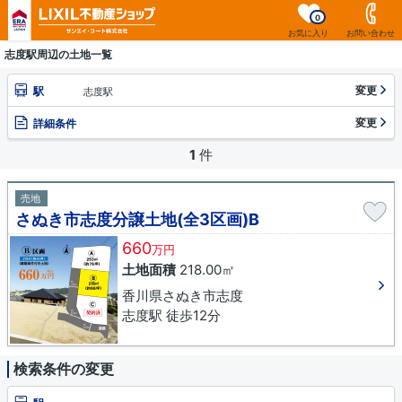
0
お気に入り
お問い合わせ
志度駅周辺の土地一覧
変更
駅
志度駅
変更
詳細条件
1
件
売地
さぬき市志度分譲土地(全3区画)B
660
万円
土地面積
218.00㎡
香川県さぬき市志度
志度駅 徒歩12分
検索条件の変更